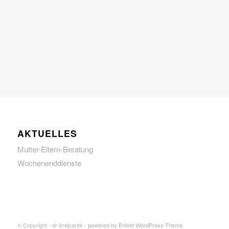
AKTUELLES
Mutter-Eltern-Beratung
Wochenenddienste
© Copyright -
dr-krejcarek
-
powered by Enfold WordPress Theme